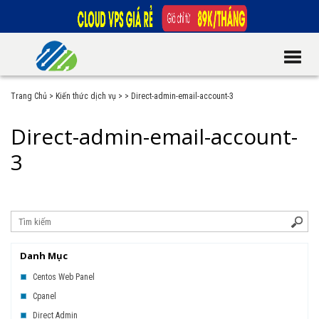
Trang Chủ
>
Kiến thức dịch vụ
>
>
Direct-admin-email-account-3
Direct-admin-email-account-
3
Danh Mục
Centos Web Panel
Cpanel
Direct Admin