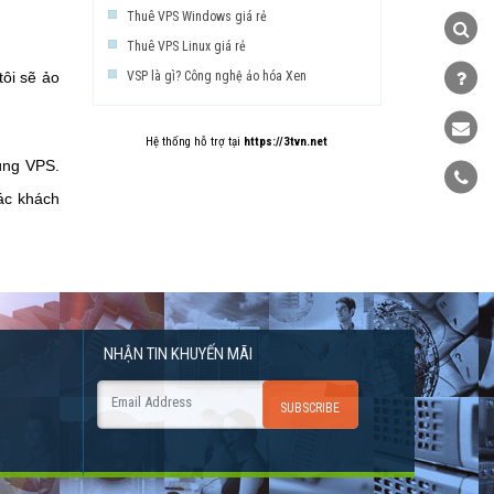
Thuê VPS Windows giá rẻ
Thuê VPS Linux giá rẻ
tôi sẽ ảo
VSP là gì? Công nghệ ảo hóa Xen
Hệ thống hỗ trợ tại
https://3tvn.net
ùng VPS.
ác khách
NHẬN TIN
KHUYẾN MÃI