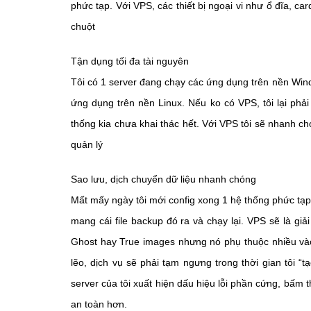
phức tạp. Với VPS, các thiết bị ngoại vi như ổ đĩa, ca
chuột
Tận dụng tối đa tài nguyên
Tôi có 1 server đang chạy các ứng dụng trên nền Wind
ứng dụng trên nền Linux. Nếu ko có VPS, tôi lại phả
thống kia chưa khai thác hết. Với VPS tôi sẽ nhanh c
quản lý
Sao lưu, dịch chuyển dữ liệu nhanh chóng
Mất mấy ngày tôi mới config xong 1 hệ thống phức tạp. 
mang cái file backup đó ra và chạy lại. VPS sẽ là gi
Ghost hay True images nhưng nó phụ thuộc nhiều vào
lẽo, dịch vụ sẽ phải tạm ngưng trong thời gian tôi “
server của tôi xuất hiện dấu hiệu lỗi phần cứng, bấm
an toàn hơn.