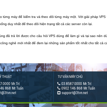
vào từng máy để kiểm tra và theo dõi từng máy một. Với giải pháp VPS 
ống duy nhất để theo dõi hiện trạng tất cả các server còn lại.
ùng đã trả lời được cho câu hỏi VPS dùng để làm gì và tại sao nên d
công nghê mới nhất để đem lại những sản phẩm tốt nhất cho tất cả c
Ỹ THUẬT
TƯ VẤN MÁY CHỦ
7.0000 Mr.Trí
03.8587.0000 Mr.Trí
46 868 Mr.Tuấn
0902 146 868 Mr.Tuấn
t@3tvn.net
support@3tvn.net