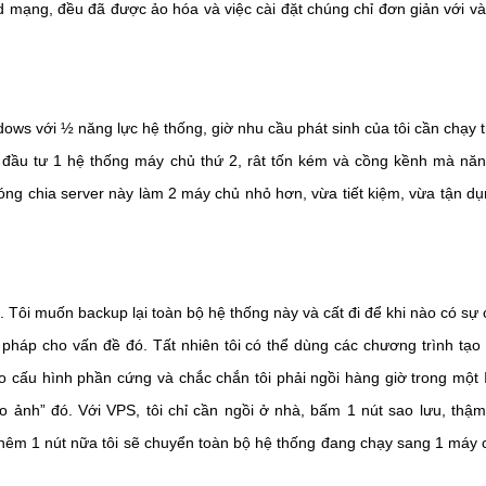
rd mạng, đều đã được ảo hóa và việc cài đặt chúng chỉ đơn giản với vài
ows với ½ năng lực hệ thống, giờ nhu cầu phát sinh của tôi cần chạy
i đầu tư 1 hệ thống máy chủ thứ 2, rât tốn kém và cồng kềnh mà năn
hóng chia server này làm 2 máy chủ nhỏ hơn, vừa tiết kiệm, vừa tận d
Tôi muốn backup lại toàn bộ hệ thống này và cất đi để khi nào có sự cố
ải pháp cho vấn đề đó. Tất nhiên tôi có thể dùng các chương trình tạ
 cấu hình phần cứng và chắc chắn tôi phải ngồi hàng giờ trong một 
tạo ảnh” đó. Với VPS, tôi chỉ cần ngồi ở nhà, bấm 1 nút sao lưu, thậ
 thêm 1 nút nữa tôi sẽ chuyển toàn bộ hệ thống đang chạy sang 1 máy