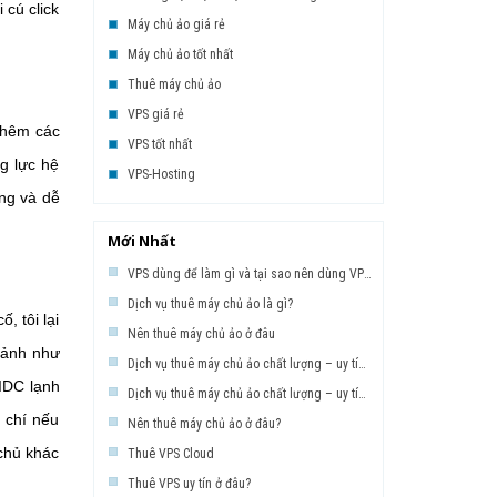
 cú click
Máy chủ ảo giá rẻ
Máy chủ ảo tốt nhất
Thuê máy chủ ảo
VPS giá rẻ
 thêm các
VPS tốt nhất
g lực hệ
VPS-Hosting
ụng và dễ
Mới Nhất
VPS dùng để làm gì và tại sao nên dùng VPS ?
Dịch vụ thuê máy chủ ảo là gì?
, tôi lại
Nên thuê máy chủ ảo ở đâu
o ảnh như
Dịch vụ thuê máy chủ ảo chất lượng – uy tín – giá rẻ – P2
IDC lạnh
Dịch vụ thuê máy chủ ảo chất lượng – uy tín – giá rẻ – P1
m chí nếu
Nên thuê máy chủ ảo ở đâu?
 chủ khác
Thuê VPS Cloud
Thuê VPS uy tín ở đâu?