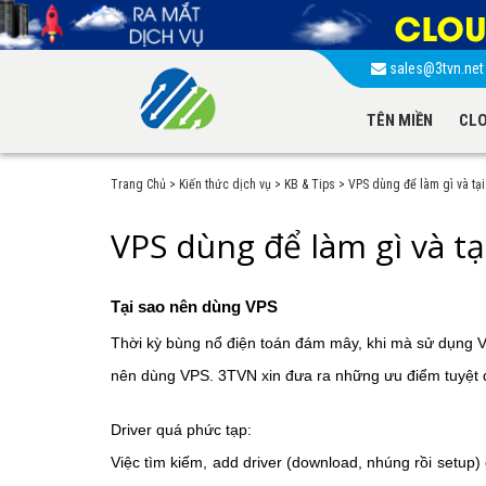
sales@3tvn.ne
TÊN MIỀN
CLO
Trang Chủ
>
Kiến thức dịch vụ
>
KB & Tips
>
VPS dùng để làm gì và tạ
VPS dùng để làm gì và t
Tại sao nên dùng VPS
Thời kỳ bùng nổ điện toán đám mây, khi mà sử dụng VPS
nên dùng VPS. 3TVN xin đưa ra những ưu điểm tuyệt đ
Driver quá phức tạp:
Việc tìm kiếm, add driver (download, nhúng rồi setup) 