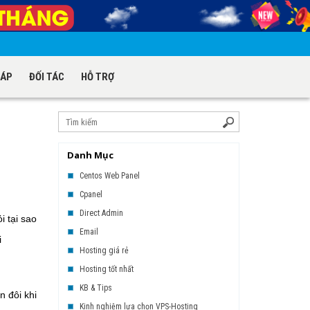
HÁP
ĐỐI TÁC
HỖ TRỢ
Danh Mục
Centos Web Panel
Cpanel
Direct Admin
i tại sao
Email
i
Hosting giá rẻ
Hosting tốt nhất
KB & Tips
n đôi khi
Kinh nghiệm lựa chọn VPS-Hosting