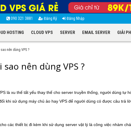
t
090 321 3881
Đăng Ký
Đăng Nhập
UD HOSTING
CLOUD VPS
SERVER
EMAIL SERVER
GIẢI P
i sao nên dùng VPS ?
ại sao nên dùng VPS ?
 là xu thế tất yếu thay thế cho server truyền thống, người dùng tự hỏ
ối khi sử dụng máy chủ ảo hay VPS để người dùng có được câu trả lờ
cho các thiết bị đi kèm khi sử dụng server vật lý là công việc nhàm chá