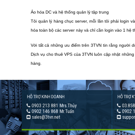
Ảo hóa DC và hệ thống quản lý tập trung
Tôi quản lý hàng chục server, mỗi lần tôi phải login 
hóa toàn bộ các server này và chỉ cần login vào 1 hệ th
Với tất cả những ưu điểm trên 3TVN tin rằng người d
Dịch vụ cho thuê VPS của 3TVN luôn cập nhật những 
hàng.
HỖ TRỢ KINH DOANH
HỖ TRỢ K
0903 213 881 Mrs.Thủy
03.858
0902 146 868 Mr.Tuấn
0902 1
sales@3tvn.net
suppor