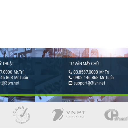
Ỹ THUẬT
TƯ VẤN MÁY CHỦ
7.0000 Mr.Trí
03.8587.0000 Mr.Trí
46 868 Mr.Tuấn
0902 146 868 Mr.Tuấn
t@3tvn.net
support@3tvn.net