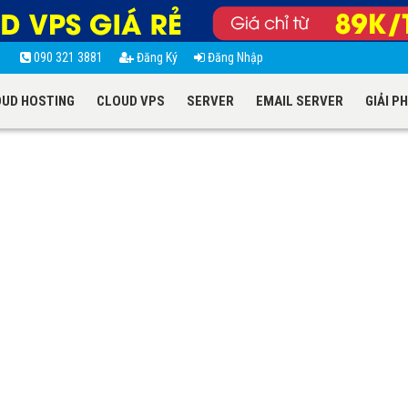
t
090 321 3881
Đăng Ký
Đăng Nhập
UD HOSTING
CLOUD VPS
SERVER
EMAIL SERVER
GIẢI P