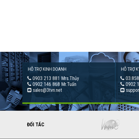
HỖ TRỢ KINH DOANH
HỖ TRỢ K
0903 213 881 Mrs.Thủy
03.858
0902 146 868 Mr.Tuấn
0902 1
sales@3tvn.net
suppor
ĐỐI TÁC