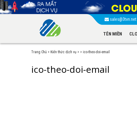
sales@3tvn.ne
TÊN MIỀN
CLO
Trang Chủ
>
Kiến thức dịch vụ
>
>
ico-theo-doi-email
ico-theo-doi-email