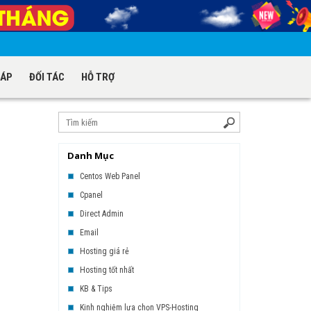
HÁP
ĐỐI TÁC
HỖ TRỢ
Danh Mục
Centos Web Panel
Cpanel
Direct Admin
Email
Hosting giá rẻ
Hosting tốt nhất
KB & Tips
Kinh nghiệm lựa chọn VPS-Hosting