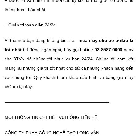
+ Được tư vấn nhiệt tình bới các kỹ sư hệ thống để có được hệ
thống hoàn hảo nhất
+ Quản trị toàn diện 24/24
Vì thế nếu bạn đang không biết nên
mua máy chủ ảo ở đâu
là
tốt nhất
thì đừng ngần ngại, hãy gọi hotline
03 8587 0000
ngay
cho 3TVN để chúng tôi phục vụ bạn 24/24. Chúng tôi cam kết
mang lại những giá trị tốt nhất cho tất cả những khách hàng đến
với chúng tôi. Quý khách tham khảo cấu hình và bảng giá máy
chủ ảo
tại đây
.
————————————————————————-
MỌI THÔNG TIN CHI TIẾT VUI LÒNG LIÊN HỆ
CÔNG TY TNHH CÔNG NGHỆ CAO LONG VÂN