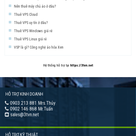
Nên thuê máy chủ ảo ở đâu?
Thuê VPS Cloud
Thuê VPS uy tín ở đâu?
Thuê VPS Windows giá rẻ
Thuê VPS Linux giá rẻ
VSP là gì? Công nghệ ảo hóa Xen
Hệ thống hỗ trợ tại
https://3tvn.net
HỖ TRỢ KINH DOANH
0903 213 881 Mrs.Thủy
0902 146 868 Mr.Tuấn
sales@3tvn.net
HỖ TRỢ KỸ THUẬT