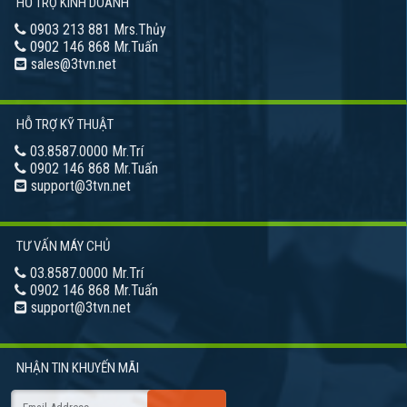
HỖ TRỢ KINH DOANH
0903 213 881 Mrs.Thủy
0902 146 868 Mr.Tuấn
sales@3tvn.net
HỖ TRỢ KỸ THUẬT
03.8587.0000 Mr.Trí
0902 146 868 Mr.Tuấn
support@3tvn.net
TƯ VẤN MÁY CHỦ
03.8587.0000 Mr.Trí
0902 146 868 Mr.Tuấn
support@3tvn.net
NHẬN TIN
KHUYẾN MÃI