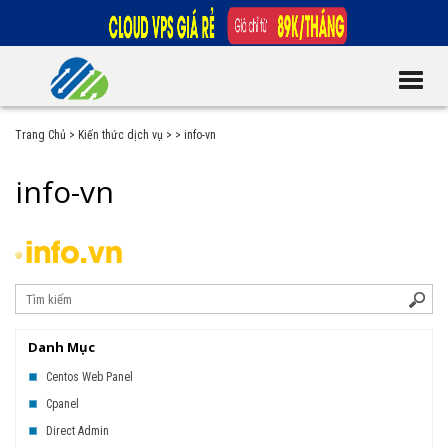
Trang Chủ
>
Kiến thức dịch vụ
>
>
info-vn
info-vn
Danh Mục
Centos Web Panel
Cpanel
Direct Admin