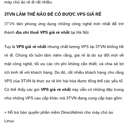
máy chủ ảo rẻ đi rất nhiều.
3TVN LÀM THẾ NÀO ĐỂ CÓ ĐƯỢC VPS GIÁ RẺ
3TVN
tiên phong ứng dụng những công nghệ mới nhất để trở
thành
địa chỉ thuê VPS giá rẻ nhất
tại Hà Nội.
Tuy là
VPS giá rẻ nhất
nhưng chất lượng VPS tại 3TVN không hề
rẻ đi. Chúng tôi luôn tâm niệm rằng, giá rẻ là do sự đổi mới về
mặt công nghệ, tối ưu các chi phí không cần thiết, và chia sẻ lợi
ích kinh tế với khách hàng. Do đó, rất nhiều khách hàng cho rằng
VPS của 3TVN là thực sự rẻ khi hài hòa được tổng thể các yếu tố.
Có thể thấy các gói
VPS giá rẻ nhất
này vẫn có những đặc trưng
như những VPS cao cấp khác mà 3TVN đang cung cấp bao gồm:
+ Hỗ trợ bản quyền phần mềm DirectAdmin cho máy chủ ảo
Linux